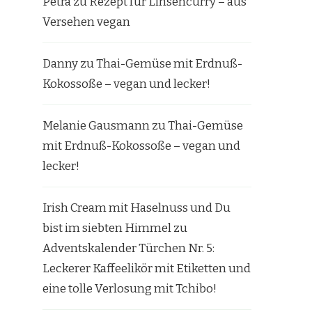
Petra
zu
Rezept für Linsencurry – aus
Versehen vegan
Danny
zu
Thai-Gemüse mit Erdnuß-
Kokossoße – vegan und lecker!
Melanie Gausmann
zu
Thai-Gemüse
mit Erdnuß-Kokossoße – vegan und
lecker!
Irish Cream mit Haselnuss und Du
bist im siebten Himmel
zu
Adventskalender Türchen Nr. 5:
Leckerer Kaffeelikör mit Etiketten und
eine tolle Verlosung mit Tchibo!