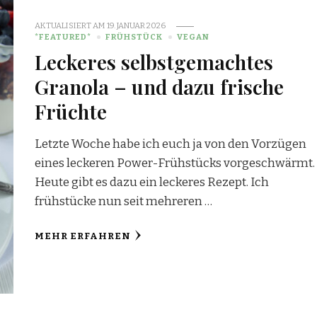
AKTUALISIERT AM
19. JANUAR 2026
*FEATURED*
FRÜHSTÜCK
VEGAN
Leckeres selbstgemachtes
Granola – und dazu frische
Früchte
Letzte Woche habe ich euch ja von den Vorzügen
eines leckeren Power-Frühstücks vorgeschwärmt.
Heute gibt es dazu ein leckeres Rezept. Ich
frühstücke nun seit mehreren …
MEHR ERFAHREN