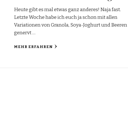
Heute gibt es mal etwas ganz anderes! Naja fast.
Letzte Woche habe ich euch ja schon mit allen
Variationen von Granola, Soya-Joghurt und Beeren
genervt …
MEHR ERFAHREN