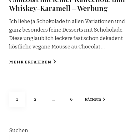
Whiskey-Karamell – Werbung
Ich liebe ja Schokolade in allen Variationen und
ganz besonders feine Desserts mit Schokolade.
Diese unglaublich leckere fast schon dekadent
köstliche vegane Mousse au Chocolat …
MEHR ERFAHREN
Seitennummerierung
SEITE
SEITE
SEITE
1
2
…
6
NÄCHSTE
der
Beiträge
Suchen