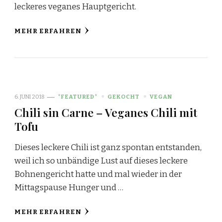
leckeres veganes Hauptgericht.
MEHR ERFAHREN
6. JUNI 2018
*FEATURED*
GEKOCHT
VEGAN
Chili sin Carne – Veganes Chili mit
Tofu
Dieses leckere Chili ist ganz spontan entstanden,
weil ich so unbändige Lust auf dieses leckere
Bohnengericht hatte und mal wieder in der
Mittagspause Hunger und …
MEHR ERFAHREN