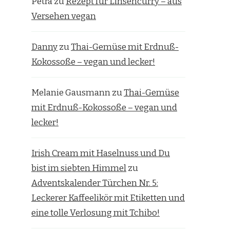
Petra
zu
Rezept für Linsencurry – aus
Versehen vegan
Danny
zu
Thai-Gemüse mit Erdnuß-
Kokossoße – vegan und lecker!
Melanie Gausmann
zu
Thai-Gemüse
mit Erdnuß-Kokossoße – vegan und
lecker!
Irish Cream mit Haselnuss und Du
bist im siebten Himmel
zu
Adventskalender Türchen Nr. 5:
Leckerer Kaffeelikör mit Etiketten und
eine tolle Verlosung mit Tchibo!