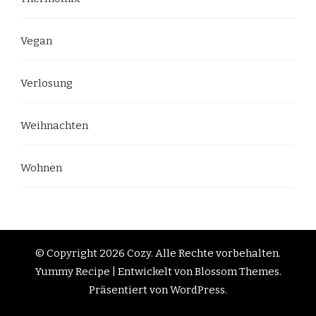
Vegan
Verlosung
Weihnachten
Wohnen
© Copyright 2026
Cozy
. Alle Rechte vorbehalten.
Yummy Recipe | Entwickelt von
Blossom Themes
.
Präsentiert von
WordPress
.