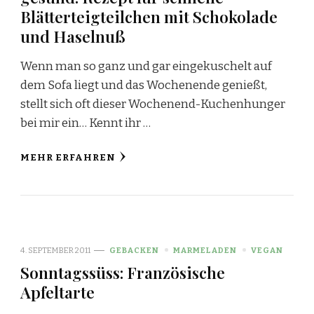
Blätterteigteilchen mit Schokolade
und Haselnuß
Wenn man so ganz und gar eingekuschelt auf
dem Sofa liegt und das Wochenende genießt,
stellt sich oft dieser Wochenend-Kuchenhunger
bei mir ein… Kennt ihr …
MEHR ERFAHREN
4. SEPTEMBER 2011
GEBACKEN
MARMELADEN
VEGAN
Sonntagssüss: Französische
Apfeltarte