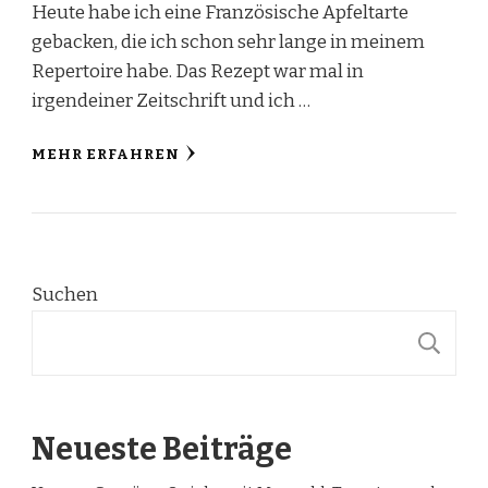
Heute habe ich eine Französische Apfeltarte
gebacken, die ich schon sehr lange in meinem
Repertoire habe. Das Rezept war mal in
irgendeiner Zeitschrift und ich …
MEHR ERFAHREN
Suchen
S
Neueste Beiträge