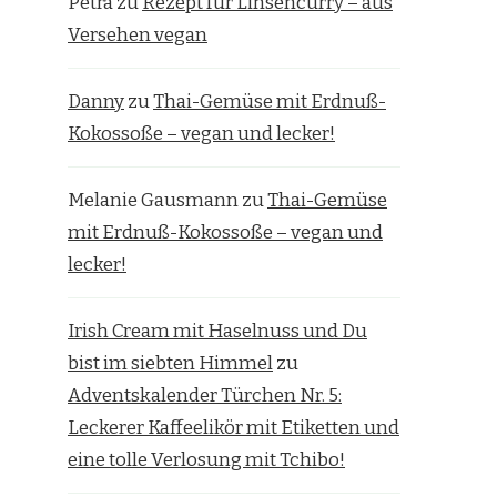
Petra
zu
Rezept für Linsencurry – aus
Versehen vegan
Danny
zu
Thai-Gemüse mit Erdnuß-
Kokossoße – vegan und lecker!
Melanie Gausmann
zu
Thai-Gemüse
mit Erdnuß-Kokossoße – vegan und
lecker!
Irish Cream mit Haselnuss und Du
bist im siebten Himmel
zu
Adventskalender Türchen Nr. 5:
Leckerer Kaffeelikör mit Etiketten und
eine tolle Verlosung mit Tchibo!