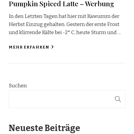
Pumpkin Spiced Latte – Werbung
In den Letzten Tagen hat hier mit Kawumm der
Herbst Einzug gehalten. Gestern der erste Frost
und klirrende Kälte bei -2° C, heute Sturm und …
MEHR ERFAHREN
Suchen
S
Neueste Beiträge