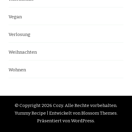
Vegan
Verlosung
Weihnachten
Wohnen
© Copyright 2026
Cozy
. Alle Rechte vorbehalten.
Yummy Recipe | Entwickelt von
Blossom Themes
.
Präsentiert von
WordPress
.