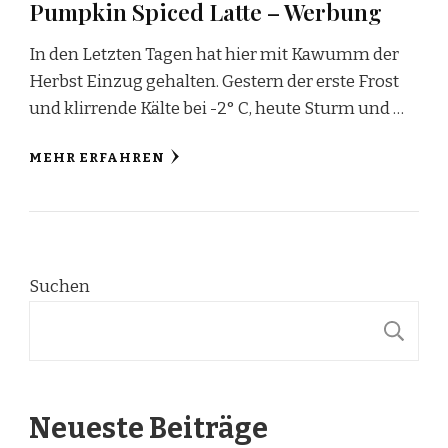
Pumpkin Spiced Latte – Werbung
In den Letzten Tagen hat hier mit Kawumm der
Herbst Einzug gehalten. Gestern der erste Frost
und klirrende Kälte bei -2° C, heute Sturm und …
MEHR ERFAHREN
Suchen
S
Neueste Beiträge