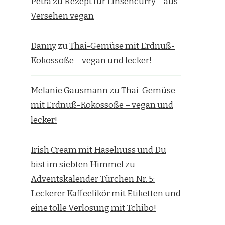
Petra
zu
Rezept für Linsencurry – aus
Versehen vegan
Danny
zu
Thai-Gemüse mit Erdnuß-
Kokossoße – vegan und lecker!
Melanie Gausmann
zu
Thai-Gemüse
mit Erdnuß-Kokossoße – vegan und
lecker!
Irish Cream mit Haselnuss und Du
bist im siebten Himmel
zu
Adventskalender Türchen Nr. 5:
Leckerer Kaffeelikör mit Etiketten und
eine tolle Verlosung mit Tchibo!