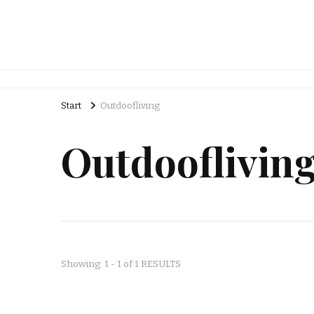
Start
Outdoofliving
Outdooflivin
Showing: 1 - 1 of 1 RESULTS