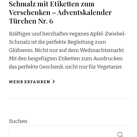
Schmalz mit Etiketten zum
Verschenken – Adventskalender
Türchen Nr. 6
Kräftiges und herzhaftes veganes Apfel-Zwiebel-
Schmalz ist die perfekte Begleitung zum
Glühwein. Nicht nur auf dem Weihnachtsmarkt.
Mit den beigefügten Etiketten zum Ausdrucken
das perfekte Geschenk, nicht nur für Vegetarier.
MEHR ERFAHREN
Suchen
S