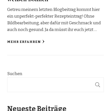
Getreu meinem letzten Blogbeitrag kommt hier
ein unperfekt-perfekter Rezepteintrag! Ohne
Bildbearbeitung, aber dafür mit Geschmack und
auch noch gesund. Ja da müsst ihr euch jetzt …
MEHR ERFAHREN
Suchen
S
Neueste Beiträge